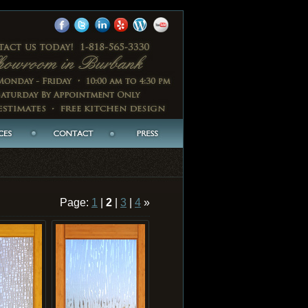
Page:
1
|
2
|
3
|
4
»